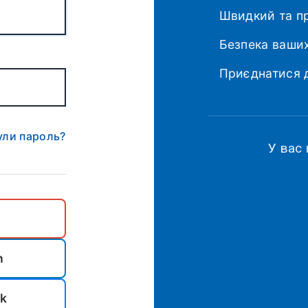
Швидкий та п
Безпека ваши
Приєднатися д
ули пароль?
У вас
n
ok