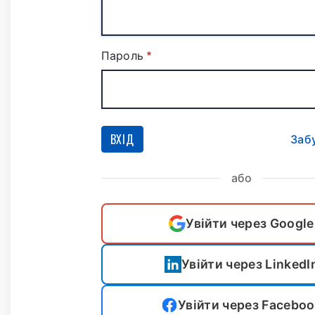
Пароль
ВХІД
Заб
або
Увійти через Google
Увійти через LinkedI
Увійти через Facebo