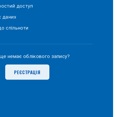
ростий доступ
х даних
о спільноти
 ще немає облікового запису?
РЕЄСТРАЦІЯ