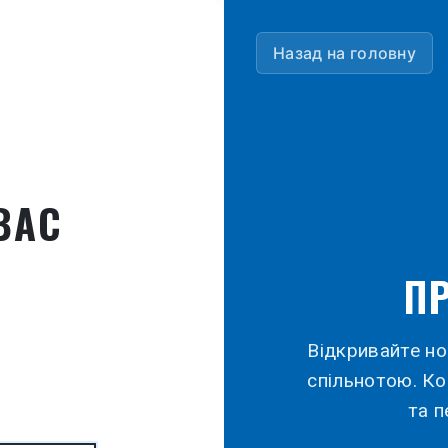
Назад на головну
ВАС
П
Відкривайте но
спільнотою. К
та п