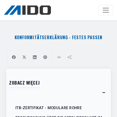
Zum
Hauptinhalt
springen
KONFORMITÄTSERKLÄRUNG - FESTES PASSEN
ZOBACZ WIĘCEJ
−
Toggl
table
ITB-ZERTIFIKAT - MODULARE ROHRE
of
conten