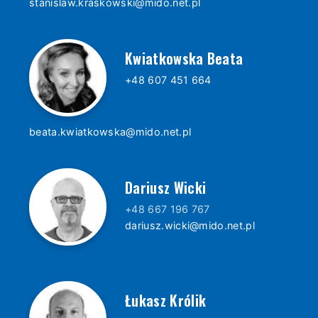
stanislaw.kraskowski@mido.net.pl
Kwiatkowska Beata
+48 607 451 664
beata.kwiatkowska@mido.net.pl
Dariusz Wicki
+48 667 196 767
dariusz.wicki@mido.net.pl
Łukasz Królik