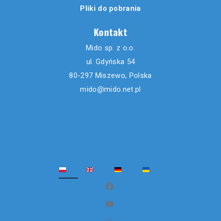
Pliki do pobrania
Kontakt
Mido sp. z o.o.
ul. Gdyńska 54
80-297 Miszewo, Polska
mido@mido.net.pl
PL
EN
DE
UK
(opens in new window)
(opens in new window)