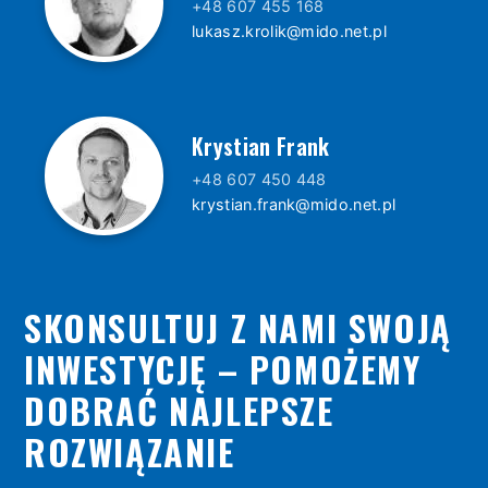
+48 607 455 168
lukasz.krolik@mido.net.pl
Krystian Frank
+48 607 450 448
krystian.frank@mido.net.pl
SKONSULTUJ Z NAMI SWOJĄ
INWESTYCJĘ – POMOŻEMY
DOBRAĆ NAJLEPSZE
ROZWIĄZANIE