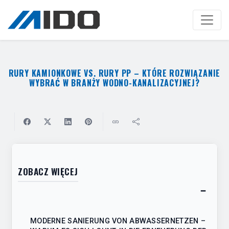
Zum
Hauptinhalt
springen
RURY KAMIONKOWE VS. RURY PP – KTÓRE ROZWIĄZANIE
WYBRAĆ W BRANŻY WODNO-KANALIZACYJNEJ?
ZOBACZ WIĘCEJ
−
Toggl
table
MODERNE SANIERUNG VON ABWASSERNETZEN –
of