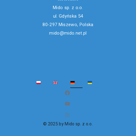
Mido sp. z o.o.
ul. Gdyńska 54
80-297 Miszewo, Polska
mido@mido.net.pl
PL
EN
DE
UK
(öffnet in neuem Fenster)
(öffnet in neuem Fenster)
(öffnet in neuem Fenster)
© 2025 by Mido sp. z o.o.