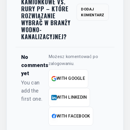
KAMIONKOWE VS.
RURY PP – KTÓRE
DODAJ
ROZWIĄZANIE
KOMENTARZ
WYBRAĆ W BRANŻY
WODNO-
KANALIZACYJNEJ?
No
Możesz komentować po
zalogowaniu.
comments
yet
WITH GOOGLE
You can
add the
WITH LINKEDIN
first one.
WITH FACEBOOK