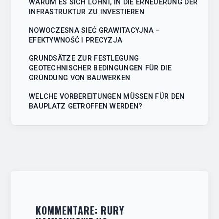
WARUM ES SICH LOHNT, IN DIE ERNEUERUNG DER
conten
INFRASTRUKTUR ZU INVESTIEREN
NOWOCZESNA SIEĆ GRAWITACYJNA –
EFEKTYWNOŚĆ I PRECYZJA
GRUNDSÄTZE ZUR FESTLEGUNG
GEOTECHNISCHER BEDINGUNGEN FÜR DIE
GRÜNDUNG VON BAUWERKEN
WELCHE VORBEREITUNGEN MÜSSEN FÜR DEN
BAUPLATZ GETROFFEN WERDEN?
KOMMENTARE: RURY