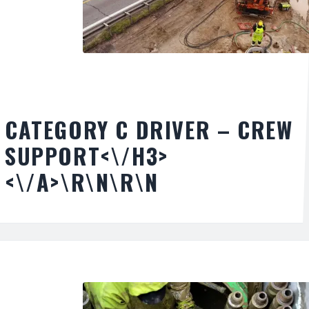
CATEGORY C DRIVER – CREW
SUPPORT<\/H3>
<\/A>\R\N\R\N