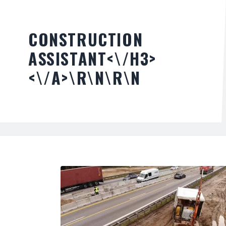
CONSTRUCTION
ASSISTANT<\/H3>
<\/A>\R\N\R\N