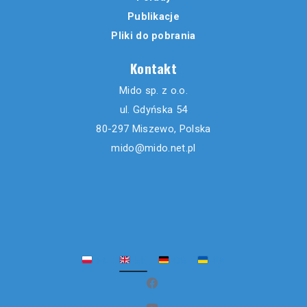
Publikacje
Pliki do pobrania
Kontakt
Mido sp. z o.o.
ul. Gdyńska 54
80-297 Miszewo, Polska
mido@mido.net.pl
PL
EN
DE
UK
(opens in new window)