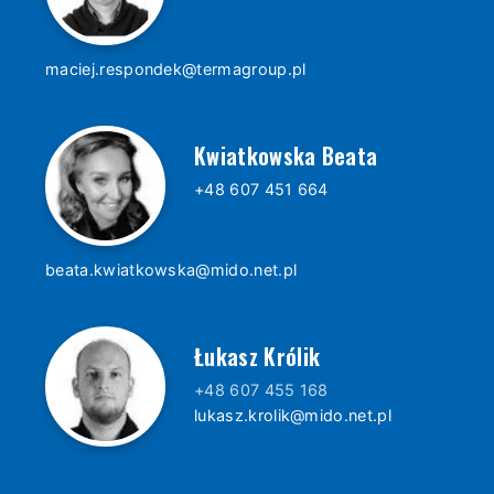
maciej.respondek@termagroup.pl
Kwiatkowska Beata
+48 607 451 664
beata.kwiatkowska@mido.net.pl
Łukasz Królik
+48 607 455 168
lukasz.krolik@mido.net.pl