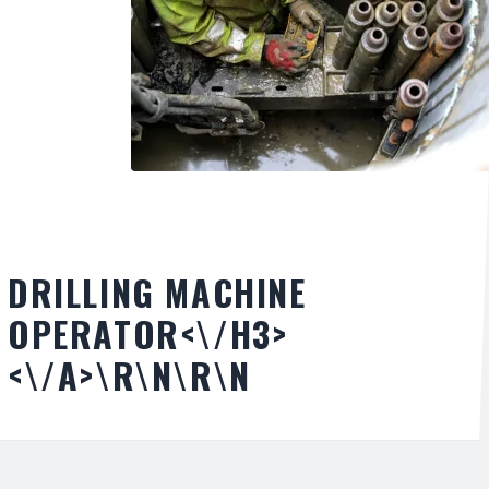
DRILLING MACHINE
OPERATOR<\/H3>
<\/A>\R\N\R\N