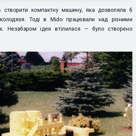
а створити компактну машину, яка дозволяла б
о колодязя. Тоді в Mido працювали над різними
х. Незабаром ідея втілилася — було створено