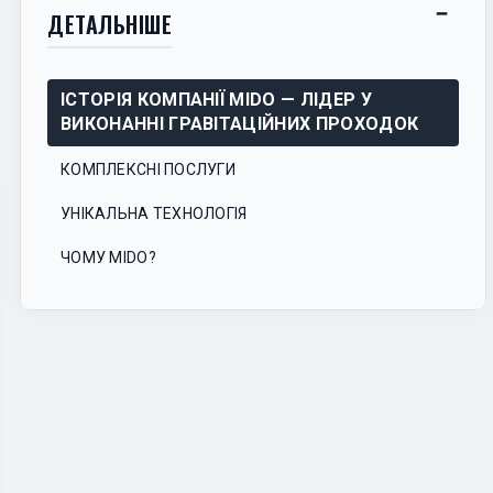
−
ДЕТАЛЬНІШЕ
Показ
схова
зміст
ІСТОРІЯ КОМПАНІЇ MIDO — ЛІДЕР У
ВИКОНАННІ ГРАВІТАЦІЙНИХ ПРОХОДОК
КОМПЛЕКСНІ ПОСЛУГИ
УНІКАЛЬНА ТЕХНОЛОГІЯ
ЧОМУ MIDO?