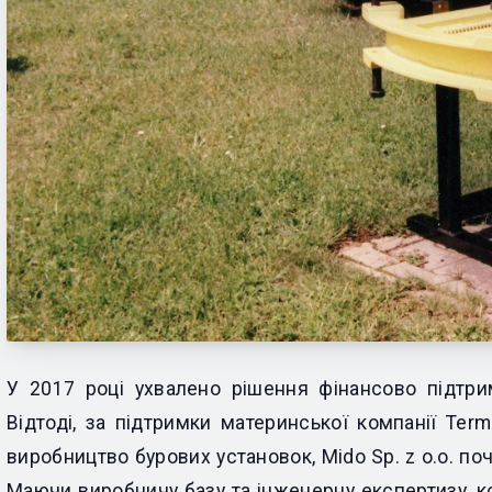
У 2017 році ухвалено рішення фінансово підтри
Відтоді, за підтримки материнської компанії Term
виробництво бурових установок, Mido Sp. z o.o. по
Маючи виробничу базу та інженерну експертизу, к