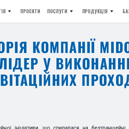
ГІЯ
ПРОЄКТИ
ПОСЛУГИ
ПРОДУКЦІЯ
БА
ОРІЯ КОМПАНІЇ MI
ЛІДЕР У ВИКОНАНН
АВІТАЦІЙНИХ ПРОХО
йної ініціативи, що спиралася на безтраншейні