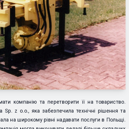
мати компанію та перетворити її на товариство.
a Sp. z o.o., яка забезпечила технічні рішення та
чала на широкому рівні надавати послуги в Польщі.
омпанія могла виконувати дедалі більше складних