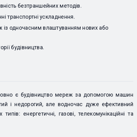
явність безтраншейних методів.
ачні транспортні ускладнення.
еж із одночасним влаштуванням нових або
орії будівництва.
мовно є будівництво мереж за допомогою машин
стий і недорогий, але водночас дуже ефективний
типів: енергетичні, газові, телекомунікаційні та