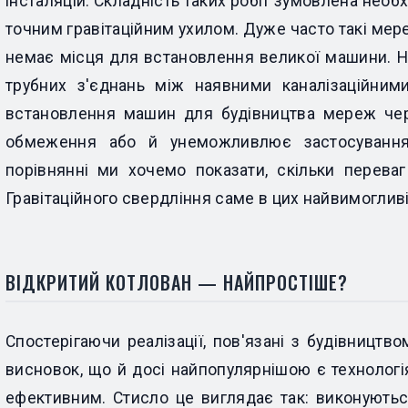
інсталяцій. Складність таких робіт зумовлена необ
точним гравітаційним ухилом. Дуже часто такі мер
немає місця для встановлення великої машини. Н
трубних з'єднань між наявними каналізаційни
встановлення машин для будівництва мереж чер
обмеження або й унеможливлює застосування 
порівнянні ми хочемо показати, скільки перева
Гравітаційного свердління саме в цих найвимогливі
ВІДКРИТИЙ КОТЛОВАН — НАЙПРОСТІШЕ?
Спостерігаючи реалізації, пов'язані з будівництв
висновок, що й досі найпопулярнішою є технологі
ефективним. Стисло це виглядає так: виконуються