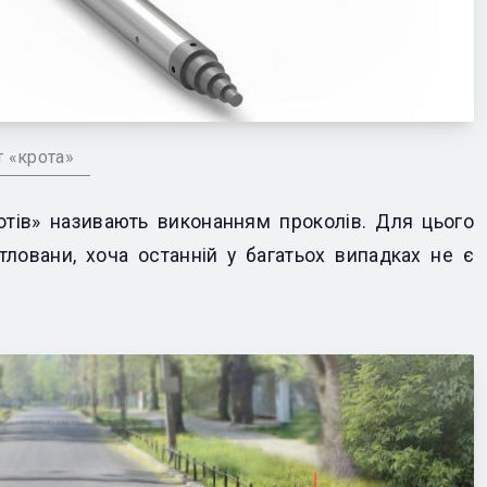
 «крота»
тів» називають виконанням проколів. Для цього
отловани, хоча останній у багатьох випадках не є