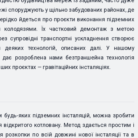
хідністю будівництва мереж із заданим, часто дуже
ежі споруджують у щільно забудованих районах, де
ерідко йдеться про проєкти виконання підземних
ми колодязями. Їх частковий демонтаж з метою
ез супровідні транспортні ускладнення створює
деяких технологій, описаних далі. У нашому
г дає розроблена нами безтраншейна технологія
ших проєктах — гравітаційних інсталяціях.
ом будь-яких підземних інсталяцій, можна зробити
я відкритого котловану. Метод здається простим і
 розкопки по всій довжині нової інсталяції та в