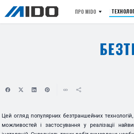
Перейти
ТЕХНОЛО
до
ОСНОВНА
ПРО MIDO
основного
НАВІҐАЦІЯ
вмісту
БЕЗТ
Цей огляд популярних безтраншейних технологій,
можливостей і застосування у реалізації найви