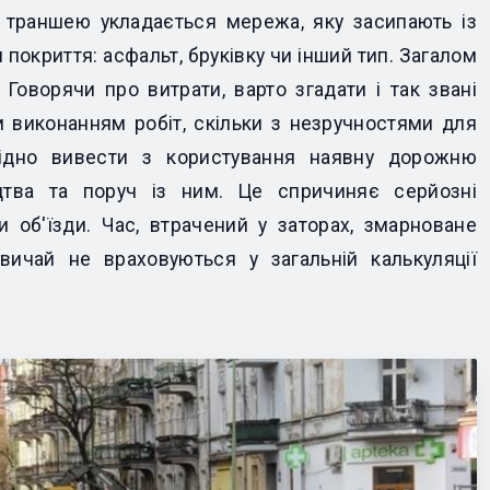
в траншею укладається мережа, яку засипають із
покриття: асфальт, бруківку чи інший тип. Загалом
Говорячи про витрати, варто згадати і так звані
им виконанням робіт, скільки з незручностями для
хідно вивести з користування наявну дорожню
ицтва та поруч із ним. Це спричиняє серйозні
и об'їзди. Час, втрачений у заторах, змарноване
звичай не враховуються у загальній калькуляції